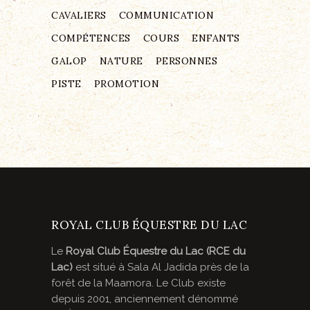
CAVALIERS
COMMUNICATION
COMPÉTENCES
COURS
ENFANTS
GALOP
NATURE
PERSONNES
PISTE
PROMOTION
ROYAL CLUB ÉQUESTRE DU LAC
Le
Royal Club Équestre du Lac (RCE du
Lac)
est situé à Sala Al Jadida près de la
forêt de la Maamora. Le Club existe
depuis 2001, anciennement dénommé