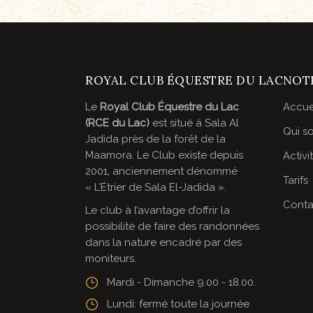
ROYAL CLUB ÉQUESTRE DU LAC
NOTR
Le
Royal Club Équestre du Lac
Accue
(RCE du Lac)
est situé à Sala Al
Qui s
Jadida près de la forêt de la
Maamora. Le Club existe depuis
Activi
2001, anciennement dénommé
Tarifs
« L’Étrier de Sala El-Jadida ».
Conta
Le club à l’avantage d’offrir la
possibilité de faire des randonnées
dans la nature encadré par des
moniteurs.
Mardi - Dimanche 9.00 - 18.00.
Lundi: fermé toute la journée