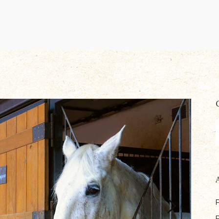
S
f
P