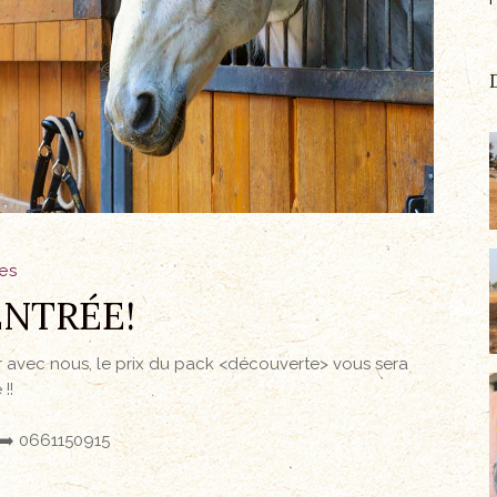
es
ENTRÉE!
uer avec nous, le prix du pack <découverte> vous sera
!!
0661150915