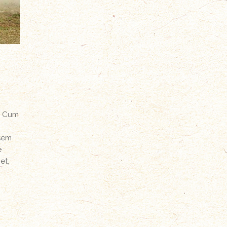
. Cum
 sem
e
et,