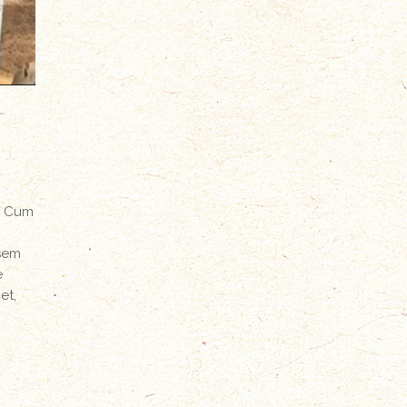
. Cum
 sem
e
et,