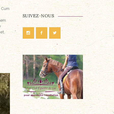
. Cum
SUIVEZ-NOUS
 sem
e
et,